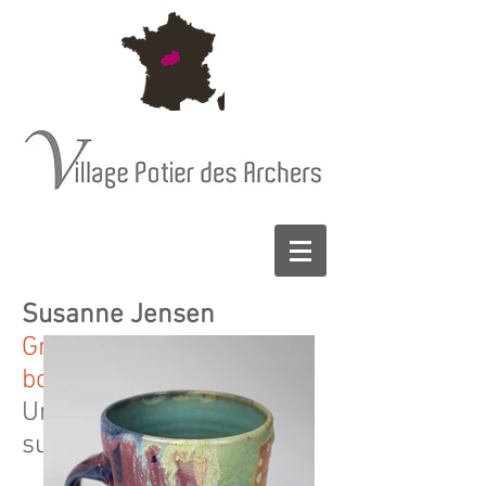
Susanne Jensen
Grès porcelaine cuisson
bois et électrique
Uniquement sur RV
susajen27@gmail.com