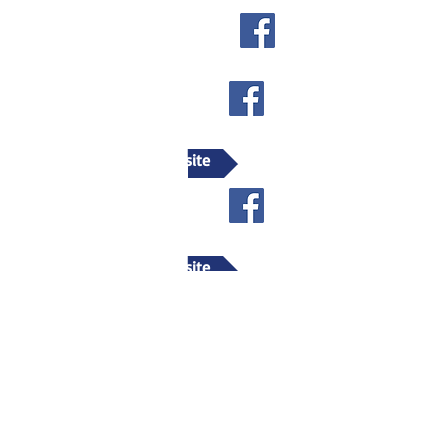
Association MERLUSINE
02 48 56 30 65
Office de Tourisme
02 48 56 29
35
Aller sur le site
Musée de la Poterie
02 48 56 39 75
Aller sur le site